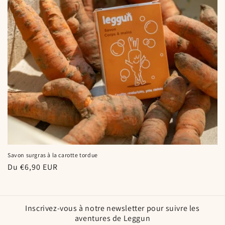
i
o
n
:
Savon surgras à la carotte tordue
Prix
Du €6,90 EUR
habituel
Inscrivez-vous à notre newsletter pour suivre les
aventures de Leggun